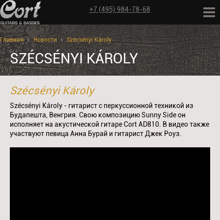
+7 (495) 984-78-68
Главная
›
Новости
›
Szécsényi Károly
SZÉCSÉNYI KÁROLY
Szécsényi Károly
Szécsényi Károly - гитарист с перкуссионной техникой из
Будапешта, Венгрия. Свою композицию Sunny Side он
исполняет на акустической гитаре Cort AD810. В видео также
участвуют певица Анна Бурай и гитарист Джек Роуз.