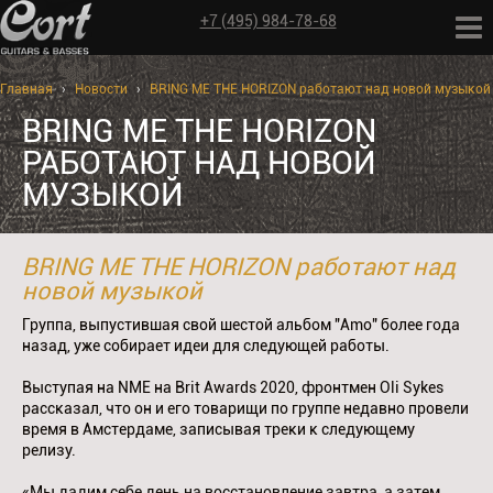
+7 (495) 984-78-68
Главная
›
Новости
›
BRING ME THE HORIZON работают над новой музыкой
BRING ME THE HORIZON
РАБОТАЮТ НАД НОВОЙ
МУЗЫКОЙ
BRING ME THE HORIZON работают над
новой музыкой
Группа, выпустившая свой шестой альбом "Amo" более года
назад, уже собирает идеи для следующей работы.
Выступая на NME на Brit Awards 2020, фронтмен Oli Sykes
рассказал, что он и его товарищи по группе недавно провели
время в Амстердаме, записывая треки к следующему
релизу.
«Мы дадим себе день на восстановление завтра, а затем