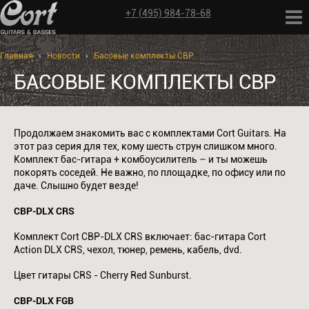
+7 (495) 984-78-68
Главная
›
Новости
›
Басовые комплекты CBP
БАСОВЫЕ КОМПЛЕКТЫ CBP
Продолжаем знакомить вас с комплектами Cort Guitars. На
этот раз серия для тех, кому шесть струн слишком много.
Комплект бас-гитара + комбоусилитель – и ты можешь
покорять соседей. Не важно, по площадке, по офису или по
даче. Слышно будет везде!
CBP-DLX CRS
Комплект Cort CBP-DLX CRS включает: бас-гитара Cort
Action DLX CRS, чехол, тюнер, ремень, кабель, dvd.
Цвет гитары CRS - Cherry Red Sunburst.
CBP-DLX FGB