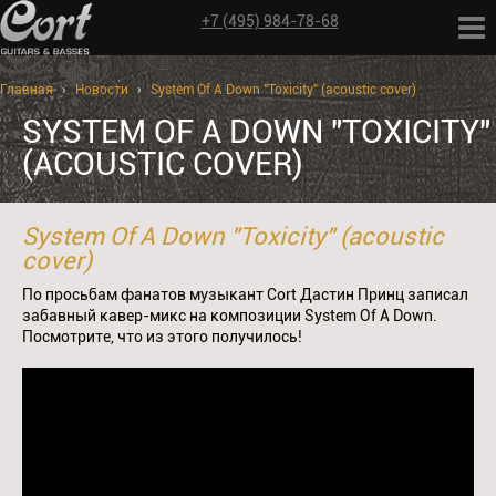
+7 (495) 984-78-68
Главная
›
Новости
›
System Of A Down "Toxicity" (acoustic cover)
SYSTEM OF A DOWN "TOXICITY"
(ACOUSTIC COVER)
System Of A Down "Toxicity" (acoustic
cover)
По просьбам фанатов музыкант Cort Дастин Принц записал
забавный кавер-микс на композиции System Of A Down.
Посмотрите, что из этого получилось!