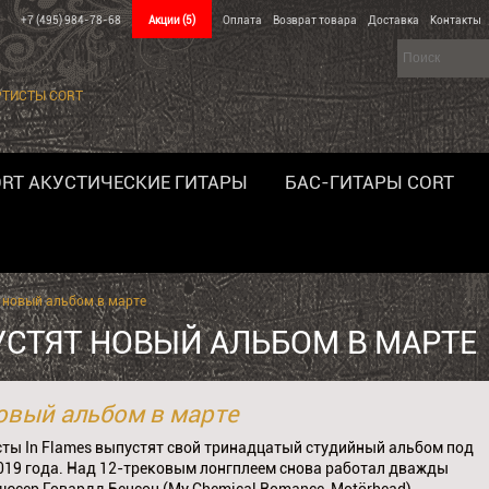
+7 (495) 984-78-68
Акции
(5)
Оплата
Возврат товара
Доставка
Контакты
РТИСТЫ CORT
RT АКУСТИЧЕСКИЕ ГИТАРЫ
БАС-ГИТАРЫ CORT
т новый альбом в марте
УСТЯТ НОВЫЙ АЛЬБОМ В МАРТЕ
новый альбом в марте
ы In Flames выпустят свой тринадцатый студийный альбом под
 2019 года. Над 12-трековым лонгплеем снова работал дважды