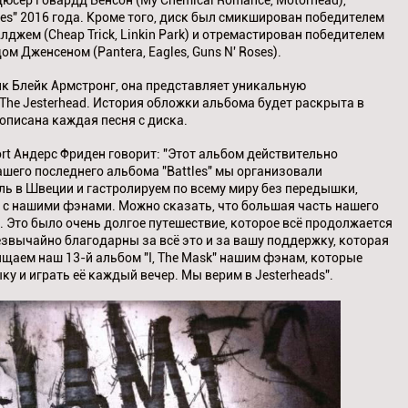
юсер Говардд Бенсон (My Chemical Romance, Motörhead),
es" 2016 года. Кроме того, диск был смикширован победителем
жем (Cheap Trick, Linkin Park) и отремастирован победителем
 Дженсеном (Pantera, Eagles, Guns N' Roses).
к Блейк Армстронг, она представляет уникальную
The Jesterhead. История обложки альбома будет раскрыта в
 описана каждая песня с диска.
ort Андерс Фриден говорит: "Этот альбом действительно
ашего последнего альбома "Battles" мы организовали
ь в Швеции и гастролируем по всему миру без передышки,
ь с нашими фэнами. Можно сказать, что большая часть нашего
. Это было очень долгое путешествие, которое всё продолжается
звычайно благодарны за всё это и за вашу поддержку, которая
щаем наш 13-й альбом "I, The Mask" нашим фэнам, которые
у и играть её каждый вечер. Мы верим в Jesterheads".