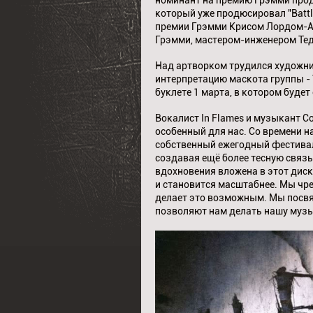
номинант на премию Грэмми прод
который уже продюсировал "Battl
премии Грэмми Крисом Лордом-Алд
Грэмми, мастером-инженером Тедом
Над артворком трудился художни
интерпретацию маскота группы - 
буклете 1 марта, в котором будет
Вокалист In Flames и музыкант C
особенный для нас. Со времени н
собственный ежегодный фестивал
создавая ещё более тесную связ
вдохновения вложена в этот диск
и становится масштабнее. Мы чре
делает это возможным. Мы посвя
позволяют нам делать нашу музык