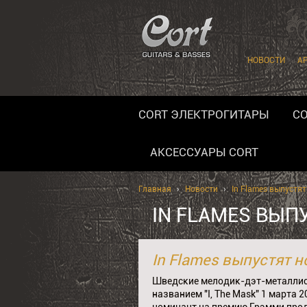
НОВОСТИ
А
CORT ЭЛЕКТРОГИТАРЫ
CO
АКСЕССУАРЫ CORT
Главная
›
Новости
›
In Flames выпустя
IN FLAMES ВЫП
In Flames выпустят 
Шведские мелодик-дэт-металлист
названием "I, The Mask" 1 марта