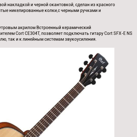
вой накладкой и черной окантовкой, сделан из красного
литые никелированные колки,с черными ручками и
утровым акрилом Встроенный керамический
ителем Cort CE304T, позволяет подключать гитару Cort SFX-E NS
лю, так и к линейным системам звукоусиления.