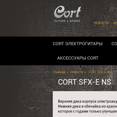
НОВОСТИ
А
CORT ЭЛЕКТРОГИТАРЫ
CO
АКСЕССУАРЫ CORT
Главная
›
Новости
›
CORT SFX-E NS
CORT SFX-E NS
Верхняя дека корпуса электроаку
Нижняя дека и обечайка из красн
которое с годами только улучшае