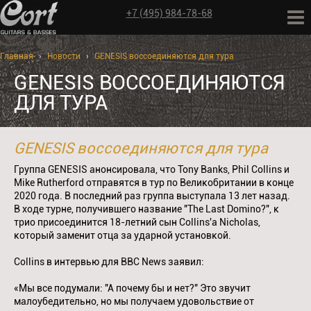
+7 (495) 984-78-68
Главная
›
Новости
›
GENESIS воссоединяются для тура
GENESIS ВОССОЕДИНЯЮТСЯ
ДЛЯ ТУРА
GENESIS воссоединяются для тура
Группа GENESIS анонсировала, что Tony Banks, Phil Collins и
Mike Rutherford отправятся в тур по Великобритании в конце
2020 года. В последний раз группа выступала 13 лет назад.
В ходе турне, получившего название "The Last Domino?", к
трио присоединится 18-летний сын Collins'a Nicholas,
который заменит отца за ударной установкой.
Collins в интервью для BBC News заявил:
«Мы все подумали: "А почему бы и нет?" Это звучит
малоубедительно, но мы получаем удовольствие от