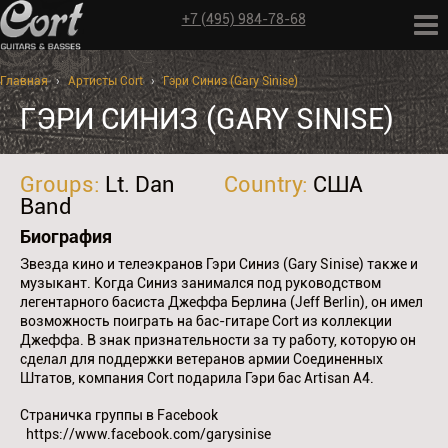
+7 (495) 984-78-68
Главная
›
Артисты Cort
›
Гэри Синиз (Gary Sinise)
ГЭРИ СИНИЗ (GARY SINISE)
Groups:
Lt. Dan
Country:
США
Band
Биография
Звезда кино и телеэкранов Гэри Синиз (Gary Sinise) также и
музыкант. Когда Синиз занимался под руководством
легентарного басиста Джеффа Берлина (Jeff Berlin), он имел
возможность поиграть на бас-гитаре Cort из коллекции
Джеффа. В знак признательности за ту работу, которую он
сделал для поддержки ветеранов армии Соединенных
Штатов, компания Cort подарила Гэри бас Artisan A4.
Страничка группы в Facebook
https://www.facebook.com/garysinise